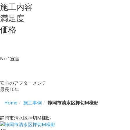
施工内容
満足度
価格
No.
1
宣言
安心のアフターメンテ
最長
10
年
Home
施工事例
静岡市清水区押切M様邸
静岡市清水区押切M様邸