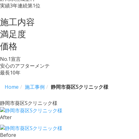
実績3年連続第1位
施工内容
満足度
価格
No.
1
宣言
安心のアフターメンテ
最長
10
年
Home
施工事例
静岡市葵区Sクリニック様
静岡市葵区Sクリニック様
After
Before