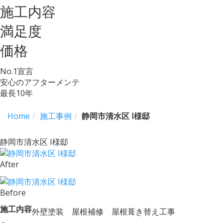
施工内容
満足度
価格
No.
1
宣言
安心のアフターメンテ
最長
10
年
Home
施工事例
静岡市清水区 I様邸
静岡市清水区 I様邸
After
Before
施工内容
外壁塗装 屋根補修 屋根葺き替え工事