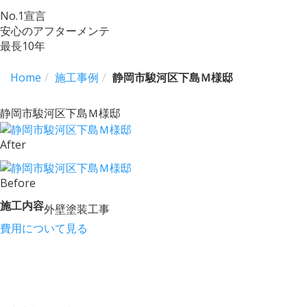
No.
1
宣言
安心のアフターメンテ
最長
10
年
Home
施工事例
静岡市駿河区下島Ｍ様邸
静岡市駿河区下島Ｍ様邸
After
Before
施工内容
外壁塗装工事
費用について見る