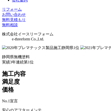
会社案内
リフォーム
お問い合わせ
無料見積もり
無料相談
株式会社イースリーフォーム
e-threeform Co.,Ltd.
静岡県無機塗料
実績3年連続第1位
施工内容
満足度
価格
No.
1
宣言
安心のアフターメンテ