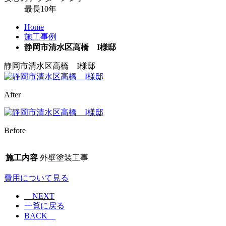
最長
10
年
Home
施工事例
静岡市清水区高橋 I様邸
静岡市清水区高橋 I様邸
After
Before
施工内容
外壁塗装工事
費用について見る
NEXT
一覧に戻る
BACK