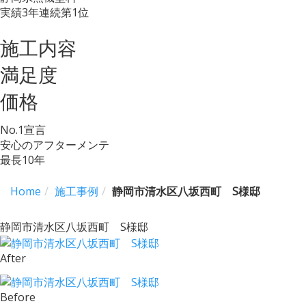
実績3年連続第1位
施工内容
満足度
価格
No.
1
宣言
安心のアフターメンテ
最長
10
年
Home
施工事例
静岡市清水区八坂西町 S様邸
静岡市清水区八坂西町 S様邸
After
Before