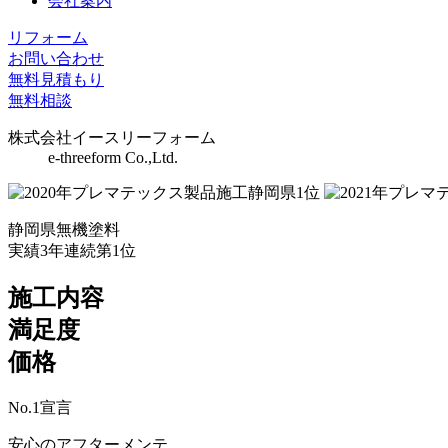
会社案内
リフォーム
お問い合わせ
無料見積もり
無料相談
株式会社イースリーフォーム
e-threeform Co.,Ltd.
静岡県無機塗料
実績3年連続第1位
施工内容
満足度
価格
No.
1
宣言
安心のアフターメンテ