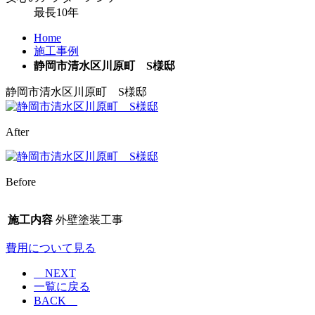
最長
10
年
Home
施工事例
静岡市清水区川原町 S様邸
静岡市清水区川原町 S様邸
After
Before
施工内容
外壁塗装工事
費用について見る
NEXT
一覧に戻る
BACK