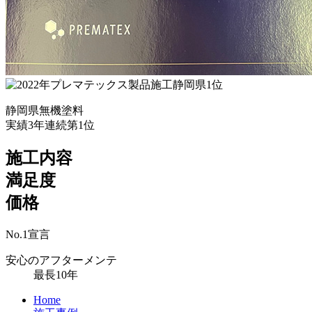
静岡県無機塗料
実績3年連続第1位
施工内容
満足度
価格
No.
1
宣言
安心のアフターメンテ
最長
10
年
Home