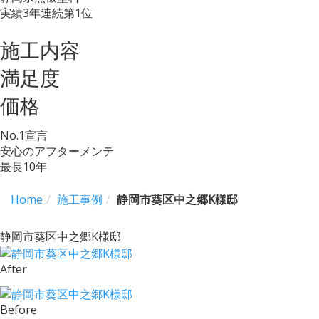
実績3年連続第1位
施工内容
満足度
価格
No.
1
宣言
安心のアフターメンテ
最長
10
年
Home
施工事例
静岡市葵区中之郷K様邸
静岡市葵区中之郷K様邸
After
Before